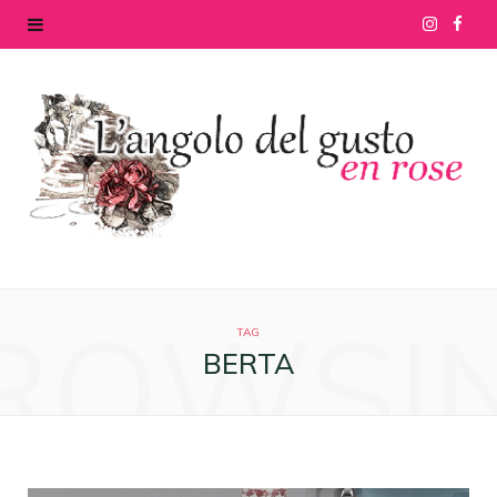
I
F
n
a
s
c
t
e
a
b
g
o
ROWSI
r
o
TAG
BERTA
a
k
m