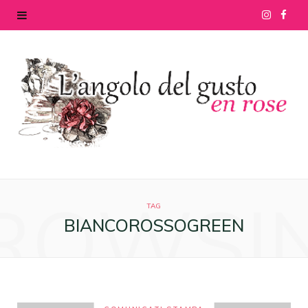
I
F
n
a
s
c
t
e
a
b
g
o
ROWSI
r
o
TAG
BIANCOROSSOGREEN
a
k
m