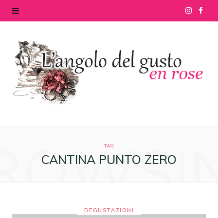
I
F
n
a
s
c
t
e
a
b
g
o
ROWSI
r
o
TAG
CANTINA PUNTO ZERO
a
k
m
DEGUSTAZIONI