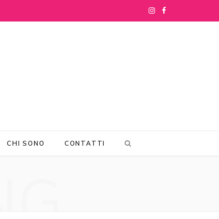
I
F
n
a
s
c
t
e
a
b
g
o
r
o
CHI SONO
CONTATTI
a
k
NG
m