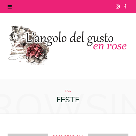
I
F
n
a
s
c
t
e
a
b
g
o
ROWSI
r
o
TAG
FESTE
a
k
m