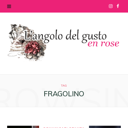
I
F
n
a
s
c
t
e
a
b
g
o
ROWSI
r
o
TAG
FRAGOLINO
a
k
m