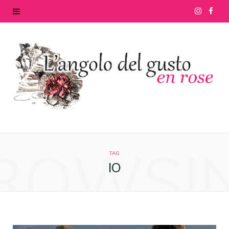
I
F
n
a
s
c
t
e
a
b
g
o
ROWSI
r
o
TAG
IO
a
k
m