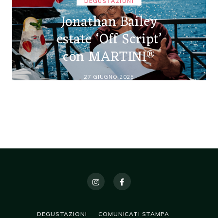
DEGUSTAZIONI
Jonathan Bailey
estate ‘Off Script’
con MARTINI®
27 GIUGNO 2025
DEGUSTAZIONI
COMUNICATI STAMPA