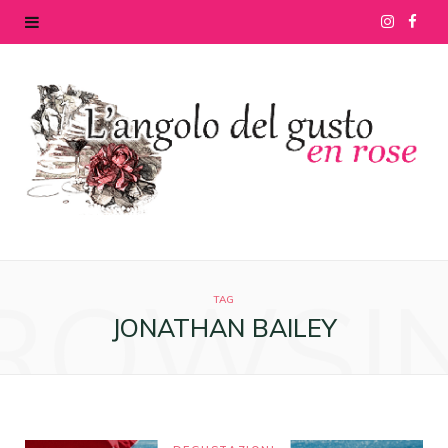
I
F
n
a
s
c
t
e
a
b
g
o
ROWSI
r
o
TAG
JONATHAN BAILEY
a
k
m