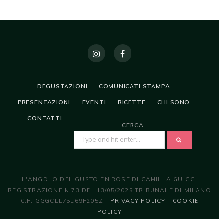
DEGUSTAZIONI
COMUNICATI STAMPA
PRESENTAZIONI
EVENTI
RICETTE
CHI SONO
CONTATTI
CERCA
SEARCH
FOR:
L'ANGOLO DEL GUSTO EN ROSE DI CAMILLA GUIGGI
REGISTRAZIONE N.73 DEL 13/05/2025 TRIBUNALE DI MILANO
C.F. GGGCLL75L69F205Z -
PRIVACY POLICY
-
COOKIE
POLICY