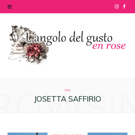
I
F
n
a
s
c
t
e
a
b
g
o
ROWSI
r
o
TAG
JOSETTA SAFFIRIO
a
k
m