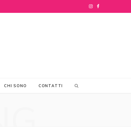
I
F
n
a
s
c
t
e
a
b
g
o
r
o
CHI SONO
CONTATTI
a
k
NG
m