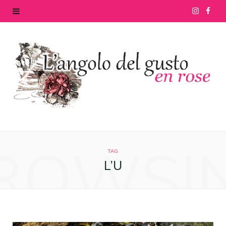
I
F
n
a
s
c
t
e
a
b
g
o
ROWSI
r
o
TAG
L’U
a
k
m