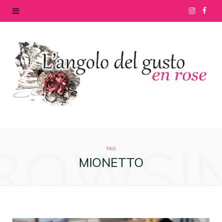
I
F
n
a
s
c
t
e
a
b
g
o
ROWSI
r
o
TAG
MIONETTO
a
k
m