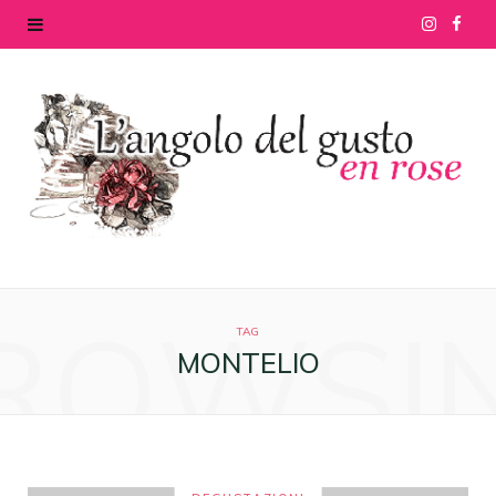
I
F
n
a
s
c
t
e
a
b
g
o
ROWSI
r
o
TAG
MONTELIO
a
k
m