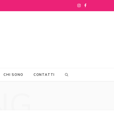
I
F
n
a
s
c
t
e
a
b
g
o
r
o
CHI SONO
CONTATTI
a
k
NG
m