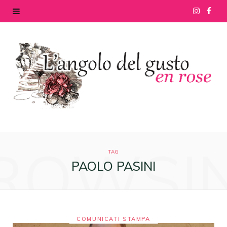
I
F
n
a
s
c
t
e
a
b
g
o
ROWSI
r
o
TAG
PAOLO PASINI
a
k
m
COMUNICATI STAMPA