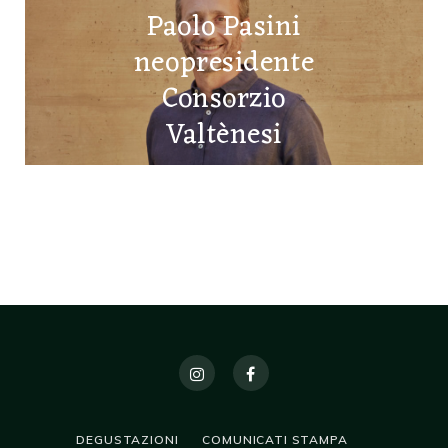
Paolo Pasini
neopresidente
Consorzio
Valtènesi
9 FEBBRAIO 2023
DEGUSTAZIONI
COMUNICATI STAMPA