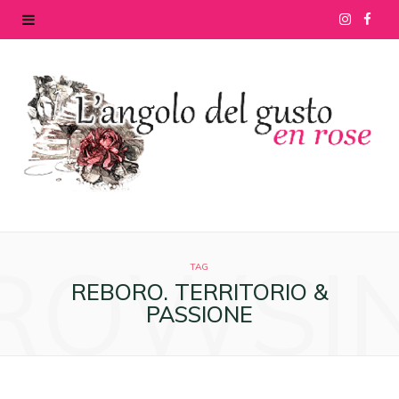
I
F
n
a
s
c
t
e
a
b
g
o
ROWSI
r
o
TAG
REBORO. TERRITORIO &
a
k
PASSIONE
m