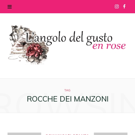
I
F
n
a
s
c
t
e
a
b
g
o
ROWSI
r
o
TAG
ROCCHE DEI MANZONI
a
k
m