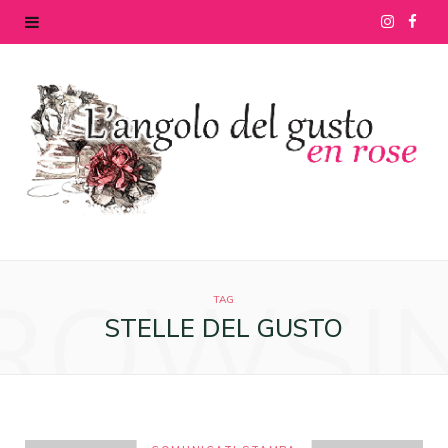
I
F
n
a
s
c
t
e
a
b
g
o
ROWSI
r
o
TAG
STELLE DEL GUSTO
a
k
m