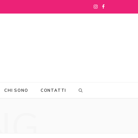
I
F
n
a
s
c
t
e
a
b
g
o
r
o
CHI SONO
CONTATTI
a
k
NG
m