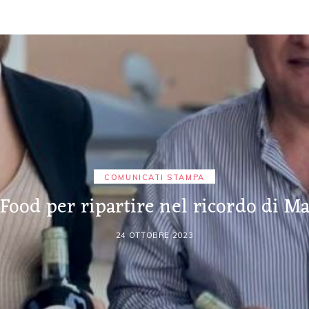
COMUNICATI STAMPA
ood per ripartire nel ricordo di Ma
24 OTTOBRE 2023