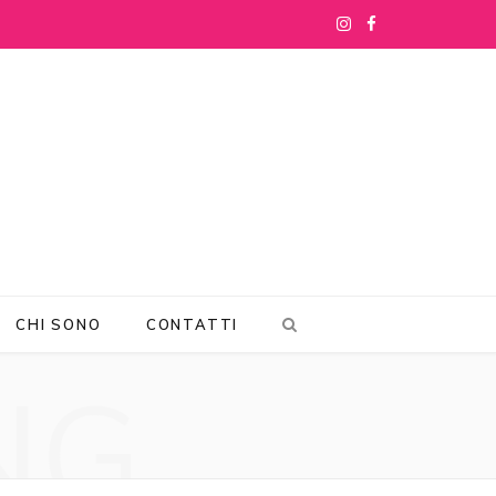
I
F
n
a
s
c
t
e
a
b
g
o
r
o
CHI SONO
CONTATTI
a
k
NG
m