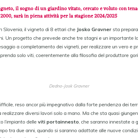
eto, il sogno di un giardino vitato, cercato e voluto con tena
l 2000, sarà in piena attività per la stagione 2024/2025
 in Slovenia, il vigneto di 8 ettari che
Josko Gravner
sta prepara
ni. Un progetto che prevede anche tre stagni e un importante la
esaggio a completamento dei vigneti, per realizzare un vero e pr
renda solo viti, coerentemente alla filosofia del produttore gor
Dedno-Josk Gravner
ifficile, reso ancor più impegnativo dalla forte pendenza dei ter
 realizzare diversi lavori solo a mano. Ma che sta quasi giungend
to l’impianto delle
viti portainnesto
, che saranno innestate a
po tra due anni, quando si saranno adattate alle nuove condizi