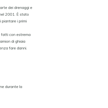
parte dei drenaggi e
 nel 2001. È stato
 piantare i primi
i fatti con estrema
camion di ghiaia
senza fare danni.
one durante la