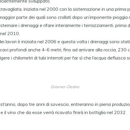
fficientemente sviluppato.
travagliata, iniziata nel 2000 con la sistemazione in una prima 
 maggior parte dei quali sono crollati dopo un’imponente pioggia
istemare i drenaggi e rifare interamente i terrazzamenti, prima di
 nel 2010.
i lavori è iniziata nel 2006 e questa volta i drenaggi sono stat
: scavi profondi anche 4-6 metri, fino ad arrivare alla roccia, 230 
ere i chilometri di tubi interrati per far sì che l’acqua defluisca 
Gravner-Dedno
est’anno, dopo tre anni di sovescio, entreranno in piena produzi
 il vino che da esse verrà ricavato finirà in bottiglia nel 2032.