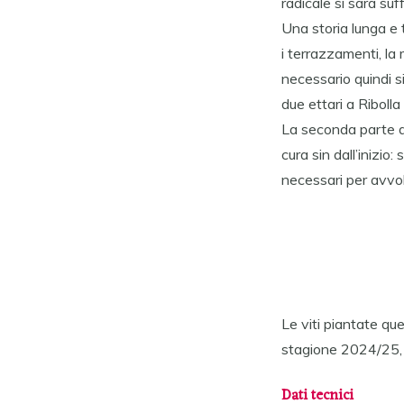
radicale si sarà su
Una storia lunga e 
i terrazzamenti, la
necessario quindi s
due ettari a Ribolla
La seconda parte de
cura sin dall’inizio
necessari per avvolg
Le viti piantate qu
stagione 2024/25, e
Dati tecnici