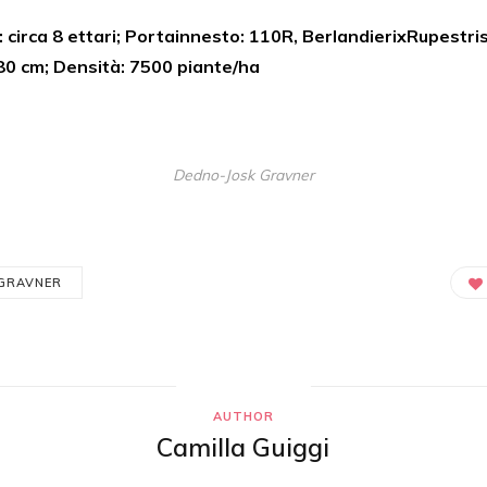
e: circa 8 ettari; Portainnesto: 110R, BerlandierixRupestri
80 cm; Densità: 7500 piante/ha
Dedno-Josk Gravner
GRAVNER
AUTHOR
Camilla Guiggi