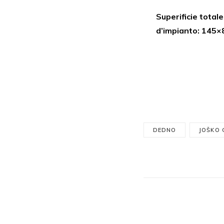
Superificie total
d’impianto: 145×
DEDNO
JOŠKO 