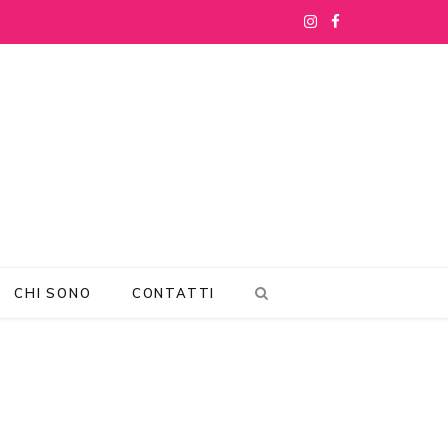
I
F
n
a
s
c
t
e
a
b
g
o
r
o
CHI SONO
CONTATTI
a
k
m