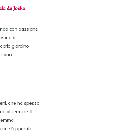
cia da Josko.
ndo con passione
voro di
oprio giardino
iziano.
reni, che ha spesso
o al termine. Il
 gemma
oni e l’apparato