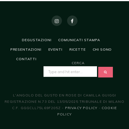
DEGUSTAZIONI
COMUNICATI STAMPA
PRESENTAZIONI
EVENTI
RICETTE
CHI SONO
CONTATTI
CERCA
SEARCH
FOR:
L'ANGOLO DEL GUSTO EN ROSE DI CAMILLA GUIGGI
REGISTRAZIONE N.73 DEL 13/05/2025 TRIBUNALE DI MILANO
C.F. GGGCLL75L69F205Z -
PRIVACY POLICY
-
COOKIE
POLICY