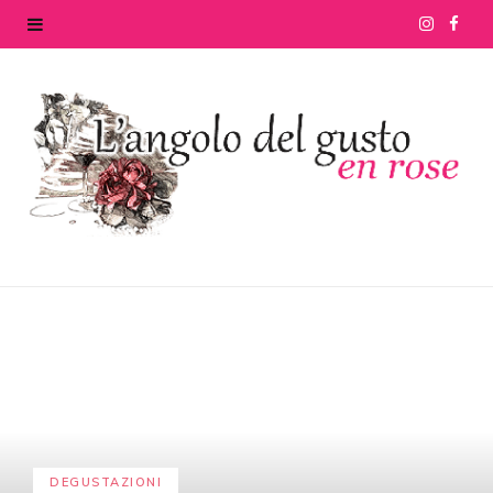
I
F
n
a
s
c
t
e
a
b
g
o
r
o
a
k
m
DEGUSTAZIONI