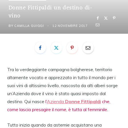
Donne Fittipaldi un destino di-
vino
BY
CAMILLA GUIGGI
12 NOVEMBRE 2017
Tra la verdeggiante campagna bolgherese, territorio
altamente vocato e apprezzato in tutto il mondo per i
suoi vini di altissimo livello, nascosta da alti alberi sorge
un’Azienda dove il vino è stato quasi imposto dal
destino. Qui nasce
l’
Azienda
Donne Fittipaldi
che,
come lascia presagire il nome, è tutta al femminile
.
Tutto inizia quando da astemie acquistano una