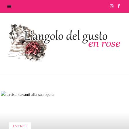
I
F
n
a
s
c
t
e
a
b
g
o
r
o
a
k
m
EVENTI