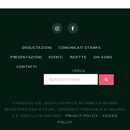
DEGUSTAZIONI
COMUNICATI STAMPA
PRESENTAZIONI
EVENTI
RICETTE
CHI SONO
CONTATTI
CERCA
SEARCH
FOR:
L'ANGOLO DEL GUSTO EN ROSE DI CAMILLA GUIGGI
REGISTRAZIONE N.73 DEL 13/05/2025 TRIBUNALE DI MILANO
C.F. GGGCLL75L69F205Z -
PRIVACY POLICY
-
COOKIE
POLICY