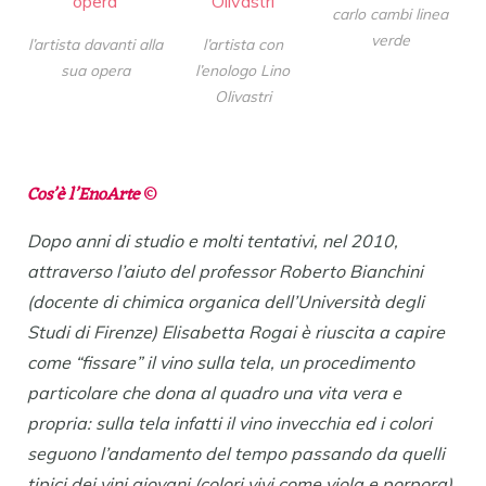
carlo cambi linea
verde
l’artista davanti alla
l’artista con
sua opera
l’enologo Lino
Olivastri
Cos’è l’EnoArte
©
Dopo anni di studio e molti tentativi, nel 2010,
attraverso l’aiuto del professor Roberto Bianchini
(docente di chimica organica dell’Università degli
Studi di Firenze) Elisabetta Rogai è riuscita a capire
come “fissare” il vino sulla tela, un procedimento
particolare che dona al quadro una vita vera e
propria: sulla tela infatti il vino invecchia ed i colori
seguono l’andamento del tempo passando da quelli
tipici dei vini giovani (colori vivi come viola e porpora)