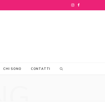
I
F
n
a
s
c
t
e
a
b
g
o
r
o
CHI SONO
CONTATTI
a
k
NG
m