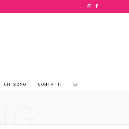
I
F
n
a
s
c
t
e
a
b
g
o
r
o
CHI SONO
CONTATTI
a
k
NG
m