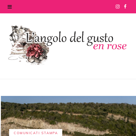
I
F
n
a
s
c
t
e
a
b
g
o
r
o
a
k
m
COMUNICATI STAMPA