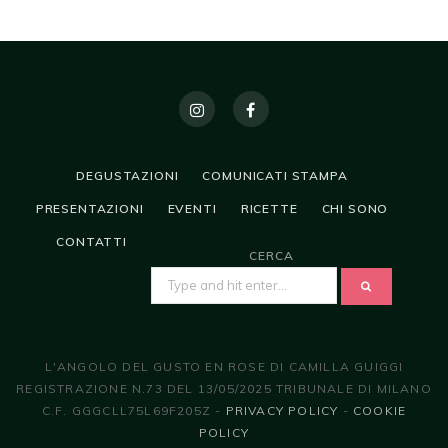
DEGUSTAZIONI
COMUNICATI STAMPA
PRESENTAZIONI
EVENTI
RICETTE
CHI SONO
CONTATTI
CERCA
SEARCH
FOR:
L'ANGOLO DEL GUSTO EN ROSE DI CAMILLA GUIGGI
REGISTRAZIONE N.73 DEL 13/05/2025 TRIBUNALE DI MILANO
C.F. GGGCLL75L69F205Z -
PRIVACY POLICY
-
COOKIE
POLICY