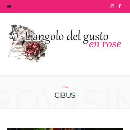
I
F
n
a
s
c
t
e
a
b
g
o
ROWSI
r
o
TAG
CIBUS
a
k
m