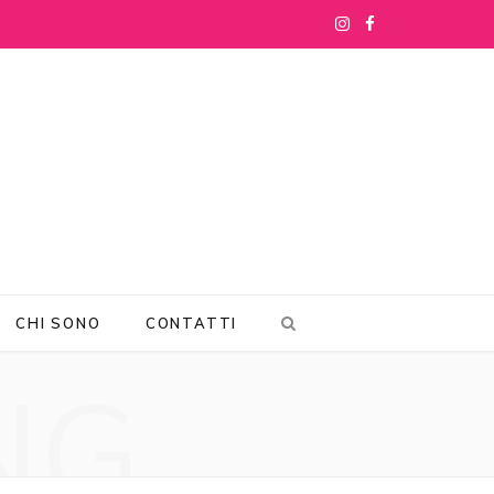
I
F
n
a
s
c
t
e
a
b
g
o
r
o
CHI SONO
CONTATTI
a
k
NG
m