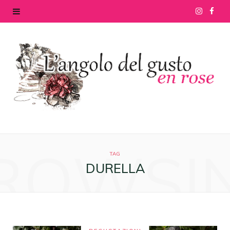
I
F
n
a
s
c
t
e
a
b
g
o
ROWSI
r
o
TAG
DURELLA
a
k
m