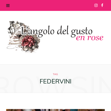
I
F
n
a
s
c
t
e
a
b
g
o
ROWSI
r
o
TAG
FEDERVINI
a
k
m