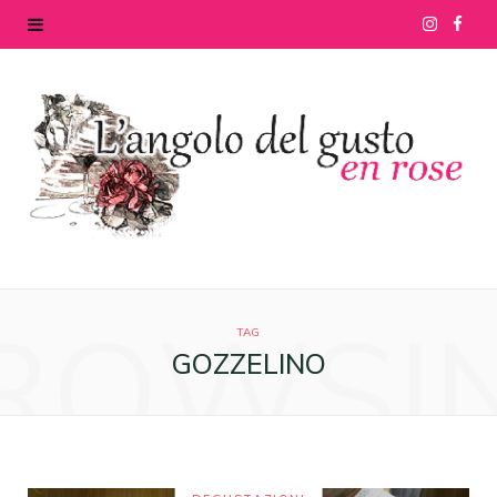
I
F
n
a
s
c
t
e
a
b
g
o
ROWSI
r
o
TAG
GOZZELINO
a
k
m