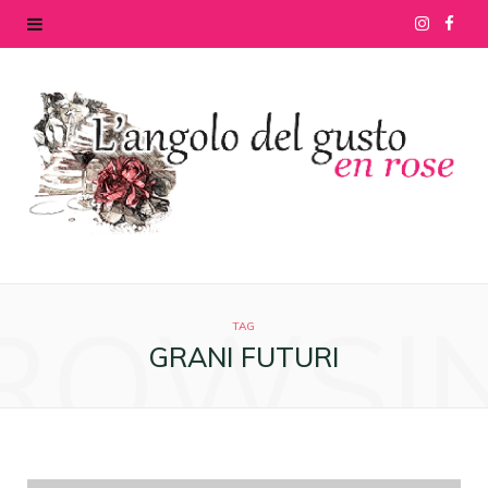
I
F
n
a
s
c
t
e
a
b
g
o
ROWSI
r
o
TAG
GRANI FUTURI
a
k
m