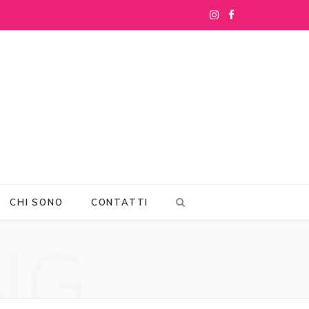
I
F
n
a
s
c
t
e
a
b
g
o
r
o
CHI SONO
CONTATTI
a
k
NG
m