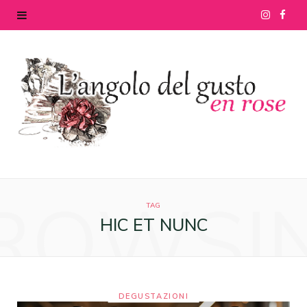
I
F
n
a
s
c
t
e
a
b
g
o
ROWSI
r
o
TAG
HIC ET NUNC
a
k
m
DEGUSTAZIONI