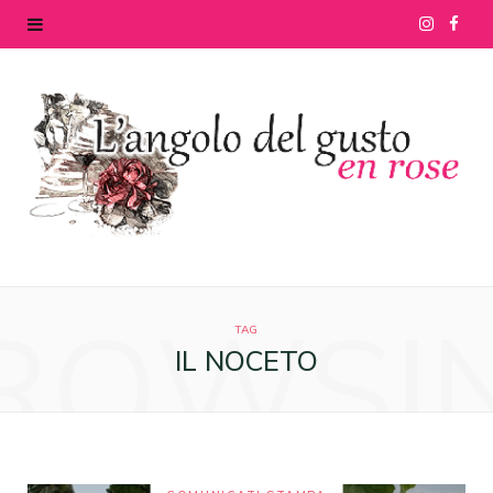
I
F
n
a
s
c
t
e
a
b
g
o
ROWSI
r
o
TAG
IL NOCETO
a
k
m