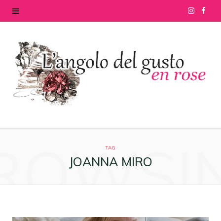
I
F
n
a
s
c
t
e
a
b
g
o
ROWSI
r
o
TAG
JOANNA MIRO
a
k
m