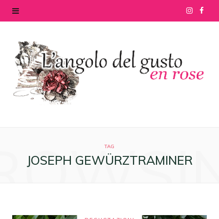
I
F
n
a
s
c
t
e
a
b
g
o
ROWSI
r
o
TAG
JOSEPH GEWÜRZTRAMINER
a
k
m