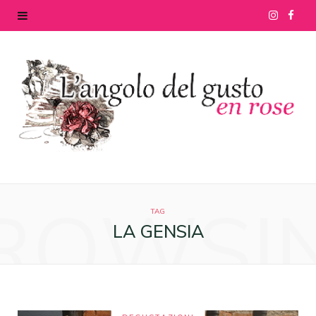
I
F
n
a
s
c
t
e
a
b
g
o
ROWSI
r
o
TAG
LA GENSIA
a
k
m