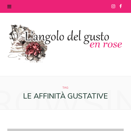
I
F
n
a
s
c
t
e
a
b
g
o
ROWSI
r
o
TAG
LE AFFINITÀ GUSTATIVE
a
k
m