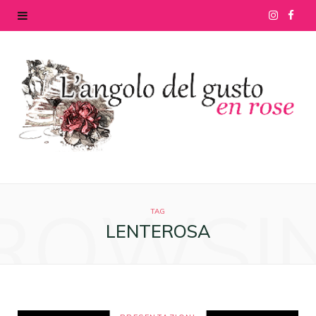
I
F
n
a
s
c
t
e
a
b
g
o
ROWSI
r
o
TAG
LENTEROSA
a
k
m