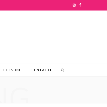
I
F
n
a
s
c
t
e
a
b
g
o
r
o
CHI SONO
CONTATTI
a
k
NG
m