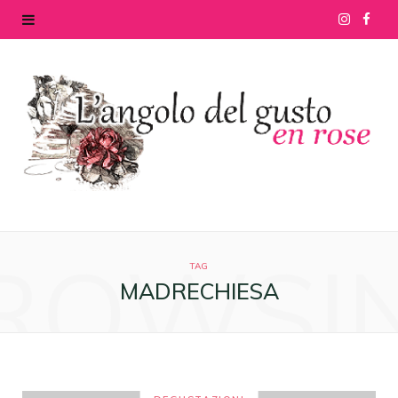
I
F
n
a
s
c
t
e
a
b
g
o
ROWSI
r
o
TAG
MADRECHIESA
a
k
m