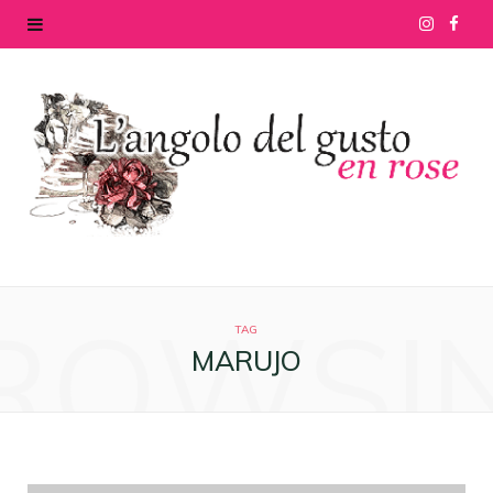
I
F
n
a
s
c
t
e
a
b
g
o
ROWSI
r
o
TAG
MARUJO
a
k
m