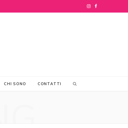
I
F
n
a
s
c
t
e
a
b
g
o
r
o
CHI SONO
CONTATTI
a
k
NG
m