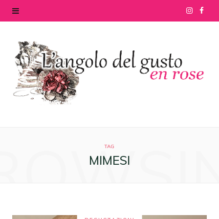
I
F
n
a
s
c
t
e
a
b
g
o
ROWSI
r
o
TAG
MIMESI
a
k
m