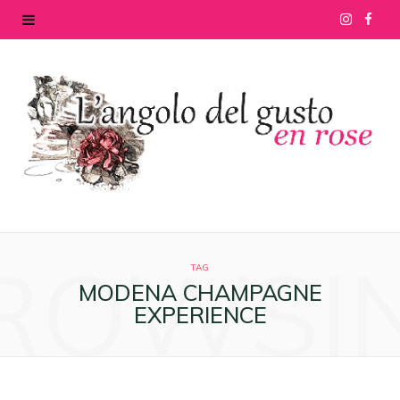
I
F
n
a
s
c
t
e
a
b
g
o
ROWSI
r
o
TAG
MODENA CHAMPAGNE
a
k
EXPERIENCE
m