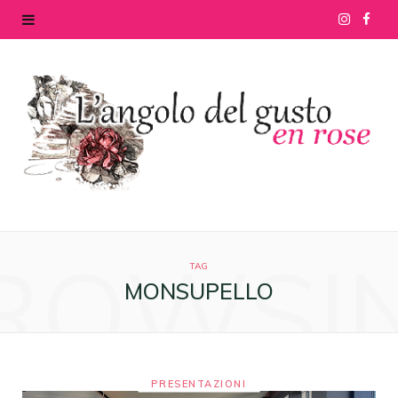
I
F
n
a
s
c
t
e
a
b
g
o
ROWSI
r
o
TAG
MONSUPELLO
a
k
m
PRESENTAZIONI