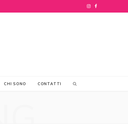
I
F
n
a
s
c
t
e
a
b
g
o
r
o
CHI SONO
CONTATTI
a
k
NG
m