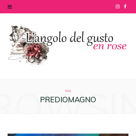
I
F
n
a
s
c
t
e
a
b
g
o
ROWSI
r
o
TAG
PREDIOMAGNO
a
k
m