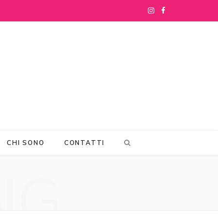
I
F
n
a
s
c
t
e
a
b
g
o
r
o
CHI SONO
CONTATTI
a
k
NG
m